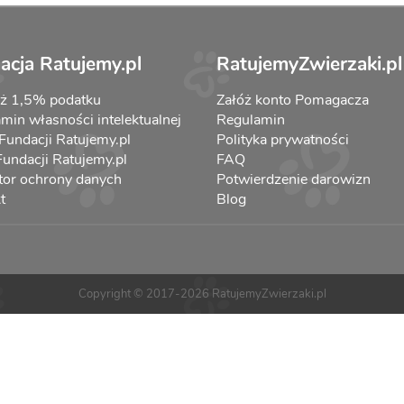
acja Ratujemy.pl
RatujemyZwierzaki.pl
aż 1,5% podatku
Załóż konto Pomagacza
min własności intelektualnej
Regulamin
 Fundacji Ratujemy.pl
Polityka prywatności
 Fundacji Ratujemy.pl
FAQ
tor ochrony danych
Potwierdzenie darowizn
t
Blog
Copyright © 2017-2026 RatujemyZwierzaki.pl