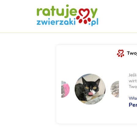
Twoj
Jeśl
wirt
Two
Właś
Pe