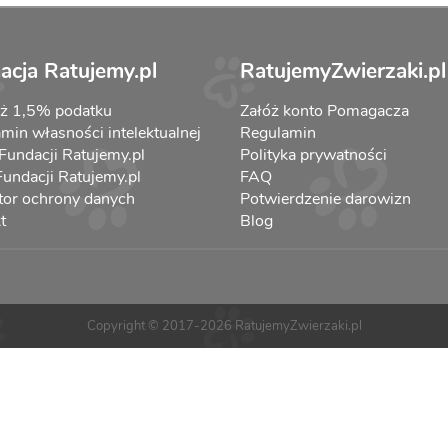
acja Ratujemy.pl
RatujemyZwierzaki.pl
aż 1,5% podatku
Załóż konto Pomagacza
min własności intelektualnej
Regulamin
 Fundacji Ratujemy.pl
Polityka prywatności
 Fundacji Ratujemy.pl
FAQ
tor ochrony danych
Potwierdzenie darowizn
t
Blog
Copyright © 2017-2026 RatujemyZwierzaki.pl