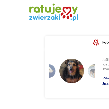
Twoj
Jeśl
wirt
Two
Właś
Je