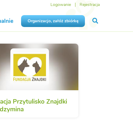
Logowanie
Rejestracja
alnie
Organizacjo, załóż zbiórkę
cja Przytulisko Znajdki
dzymina