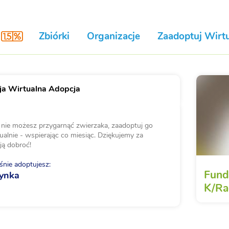
Zbiórki
Organizacje
Zaadoptuj Wirtu
a Wirtualna Adopcja
i nie możesz przygarnąć zwierzaka, zaadoptuj go
ualnie - wspierając co miesiąc. Dziękujemy za
ją dobroć!
nie adoptujesz:
Funda
żynka
K/Ra