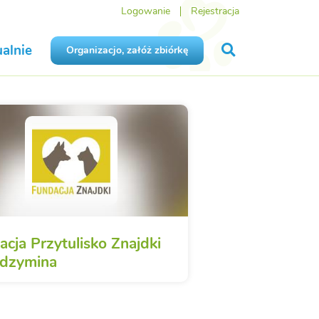
Logowanie
Rejestracja
alnie
Organizacjo, załóż zbiórkę
cja Przytulisko Znajdki
dzymina