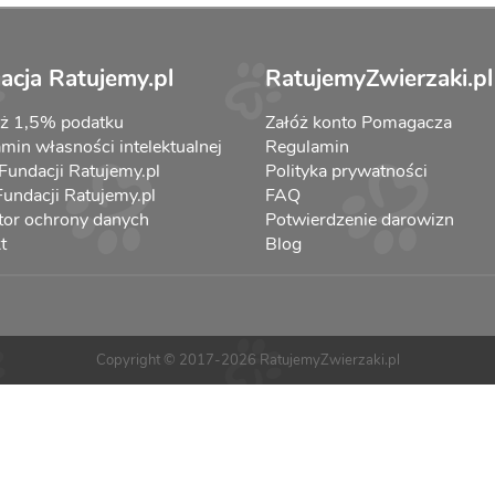
acja Ratujemy.pl
RatujemyZwierzaki.pl
aż 1,5% podatku
Załóż konto Pomagacza
min własności intelektualnej
Regulamin
 Fundacji Ratujemy.pl
Polityka prywatności
 Fundacji Ratujemy.pl
FAQ
tor ochrony danych
Potwierdzenie darowizn
t
Blog
Copyright © 2017-2026 RatujemyZwierzaki.pl