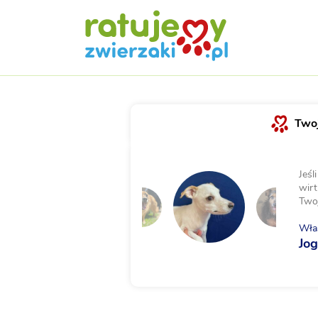
Twoj
Jeśl
wirt
Two
Właś
Jo