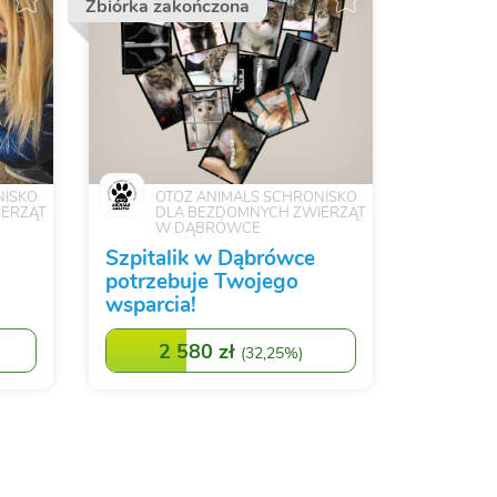
Zbiórka zakończona
NISKO
OTOZ ANIMALS SCHRONISKO
IERZĄT
DLA BEZDOMNYCH ZWIERZĄT
W DĄBRÓWCE
Szpitalik w Dąbrówce
potrzebuje Twojego
wsparcia!
2 580 zł
(
32,25%
)