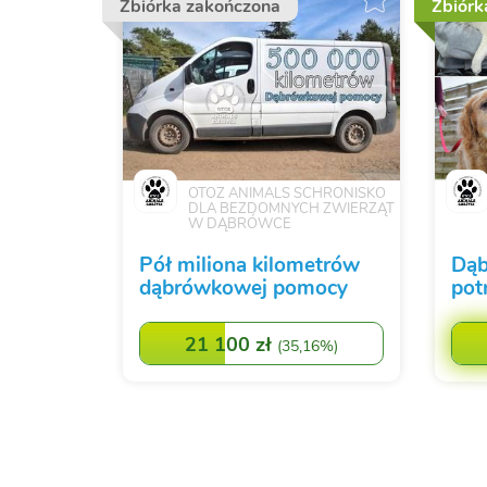
Zbiórka zakończona
Zbiórk
OTOZ ANIMALS SCHRONISKO
DLA BEZDOMNYCH ZWIERZĄT
W DĄBRÓWCE
Pół miliona kilometrów
Dąb
dąbrówkowej pomocy
pot
21 100 zł
(
35,16%
)