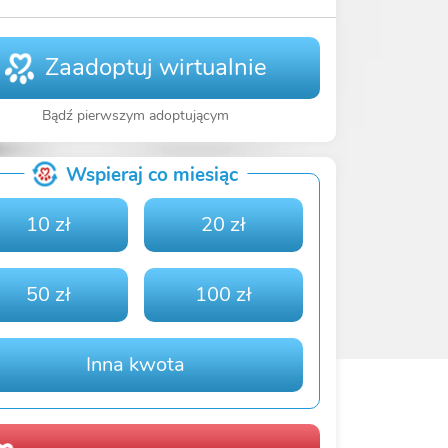
Zaadoptuj wirtualnie
Bądź pierwszym adoptującym
Wspieraj co miesiąc
10 zł
20 zł
50 zł
100 zł
Inna kwota