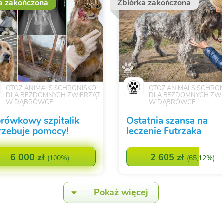
a zakończona
Zbiórka zakończona
OTOZ ANIMALS SCHRONISKO
OTOZ ANIMALS SCHRO
DLA BEZDOMNYCH ZWIERZĄT
DLA BEZDOMNYCH ZW
W DĄBRÓWCE
W DĄBRÓWCE
rówkowy szpitalik
Ostatnia szansa na
rzebuje pomocy!
leczenie Futrzaka
6 000 zł
2 605 zł
(
100%
)
(
65,12%
)
Pokaż więcej