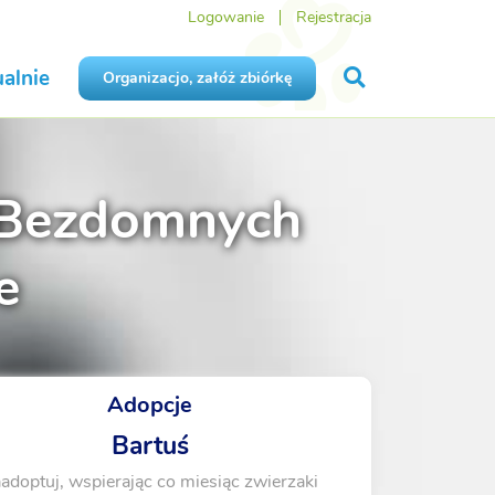
Logowanie
Rejestracja
alnie
Organizacjo, załóż zbiórkę
 Bezdomnych
e
Adopcje
Bartuś
adoptuj, wspierając co miesiąc zwierzaki