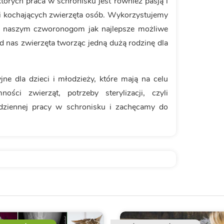
tórych praca w schronisku jest również pasją i
 i kochających zwierzęta osób. Wykorzystujemy
yć naszym czworonogom jak najlepsze możliwe
d nas zwierzęta tworząc jedną dużą rodzinę dla
ne dla dzieci i młodzieży, które mają na celu
ci zwierząt, potrzeby sterylizacji, czyli
ziennej pracy w schronisku i zachęcamy do