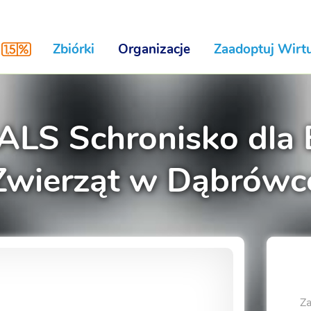
Zbiórki
Organizacje
Zaadoptuj Wirtu
LS Schronisko dla
Zwierząt w Dąbrówc
Za