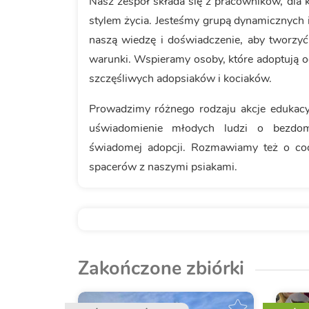
Nasz zespół składa się z pracowników, dla k
stylem życia. Jesteśmy grupą dynamicznych
naszą wiedzę i doświadczenie, aby tworz
warunki. Wspieramy osoby, które adoptują o
szczęśliwych adopsiaków i kociaków.
Prowadzimy różnego rodzaju akcje edukacyj
uświadomienie młodych ludzi o bezdomnoś
świadomej adopcji. Rozmawiamy też o cod
spacerów z naszymi psiakami.
Zakończone zbiórki