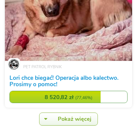
PET PATROL RYBNIK
Lori chce biegać! Operacja albo kalectwo.
Prosimy o pomoc!
8 520,82 zł
(
77,46%
)
Pokaż więcej