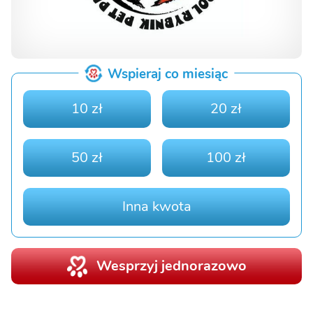
Wspieraj co miesiąc
10 zł
20 zł
50 zł
100 zł
Inna kwota
Wesprzyj jednorazowo