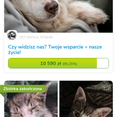
PET PATROL RYBNIK
Czy widzisz nas? Twoje wsparcie = nasze
życie!
10 590 zł
(
88,25%
)
Zbiórka zakończona