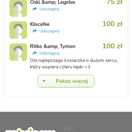
75 zł
Oski &amp; Legolas
·
Udostępnij
100 zł
Klocałke
·
Udostępnij
100 zł
Ritko &amp; Tymon
·
Udostępnij
Dla najlepszego Łosiaczka o dużym sercu,
który wspiera cztery łapki <3
Pokaż więcej