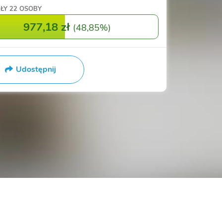
ŁY
22 OSOBY
977,18 zł
(
48,85%
)
Udostępnij