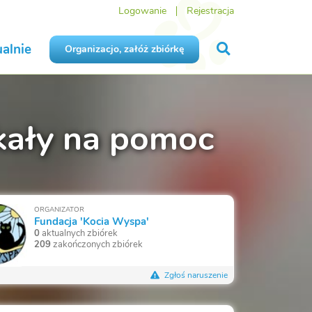
Logowanie
Rejestracja
alnie
Organizacjo, załóż zbiórkę
ekały na pomoc
ORGANIZATOR
Fundacja 'Kocia Wyspa'
0
aktualnych zbiórek
209
zakończonych zbiórek
Zgłoś naruszenie