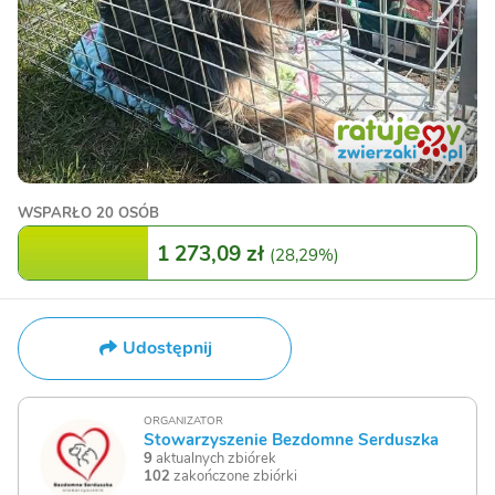
WSPARŁO
20 OSÓB
1 273,09 zł
(
28,29%
)
Udostępnij
ORGANIZATOR
Stowarzyszenie Bezdomne Serduszka
9
aktualnych zbiórek
102
zakończone zbiórki