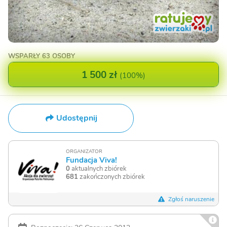
WSPARŁY
63 OSOBY
1 500 zł
(
100%
)
Udostępnij
ORGANIZATOR
Fundacja Viva!
0
aktualnych zbiórek
681
zakończonych zbiórek
Zgłoś naruszenie