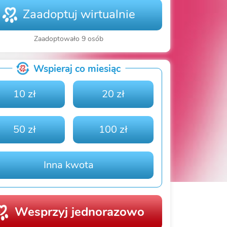
Zaadoptuj wirtualnie
Zaadoptowało 9 osób
Wspieraj co miesiąc
10 zł
20 zł
50 zł
100 zł
Inna kwota
Wesprzyj jednorazowo