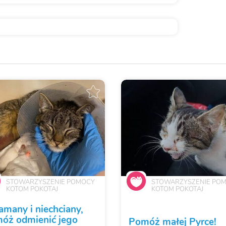
STOWARZYSZENIE POMOCY
STOWARZYSZENIE PO
KOTOM POKOTAJ
KOTOM POKOTAJ
amany i niechciany,
óż odmienić jego
Pomóż małej Pyrce!