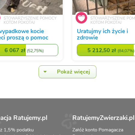
STOWARZYSZENIE POMOCY
STOWARZYSZENIE PO
KOTOM POKOTAJ
KOTOM POKOTAJ
ypadkowe kocie
Uratujmy ich życie i
eci proszą o pomoc
zdrowie
6 067 zł
5 212,50 zł
(
52,75%
)
(
84,07%
)
Pokaż więcej
acja Ratujemy.pl
RatujemyZwierzaki.pl
aż 1,5% podatku
Załóż konto Pomagacza