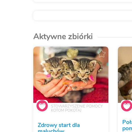
Aktywne zbiórki
STOWARZYSZENIE POMOCY
KOTOM POKOTAJ
Poł
Zdrowy start dla
pom
maluchów