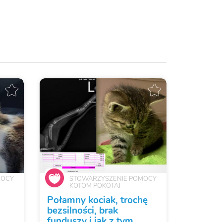
MOCY
STOWARZYSZENIE POMOCY
KOTOM POKOTAJ
Połamny kociak, trochę
bezsilności, brak
funduszy i jak z tym