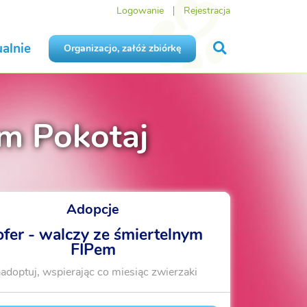
Logowanie
Rejestracja
alnie
Organizacjo, załóż zbiórkę
m Pokotaj
Adopcje
fer - walczy ze śmiertelnym
FIPem
adoptuj, wspierając co miesiąc zwierzaki