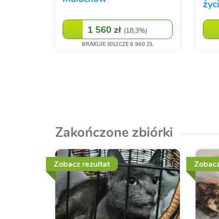
życ
1 560 zł
(
18,3%
)
BRAKUJE JESZCZE 6 960 ZŁ
Zakończone zbiórki
Zobacz rezultat
Zobacz