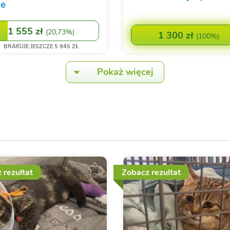
ie
1 555 zł
(
20,73%
)
1 300 zł
(
100%
)
BRAKUJE JESZCZE 5 945 ZŁ
Pokaż więcej
 rezultat
Zobacz rezultat