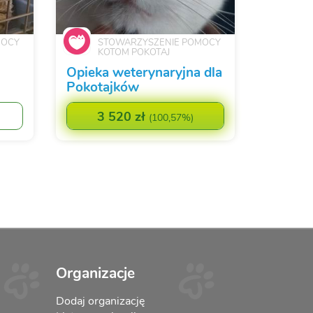
MOCY
STOWARZYSZENIE POMOCY
KOTOM POKOTAJ
Opieka weterynaryjna dla
Pokotajków
3 520 zł
(
100,57%
)
Organizacje
Dodaj organizację