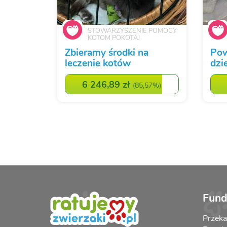
STOWARZYSZENIE POMOCY
KOTOM POKOTAJ
Zbieramy środki na
Pow
leczenie kotów
dzi
6 246,89 zł
(
85,57%
)
Fund
Przek