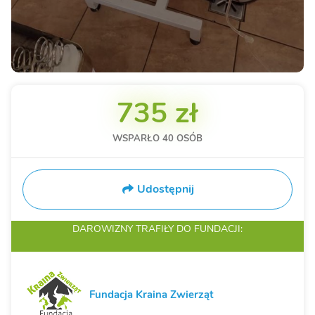
735 zł
WSPARŁO
40
OSÓB
Udostępnij
DAROWIZNY TRAFIŁY
DO FUNDACJI:
Fundacja Kraina Zwierząt