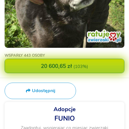
WSPARŁY
443 OSOBY
20 600,65 zł
(
103%
)
Udostępnij
Adopcje
FUNIO
Zaadoptuj, wspierając co miesiąc zwierzaki