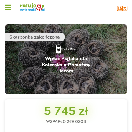
Skarbonka zakończona
SKARBONKA
Wpłać Piątaka dla
Kolczaka = Pomóżmy
Jeżom
5 745 zł
WSPARŁO
269
OSÓB