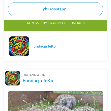
Udostępnij
DAROWIZNY TRAFIŁY
DO FUNDACJI:
Fundacja JeKo
ORGANIZATOR:
Fundacja JeKo