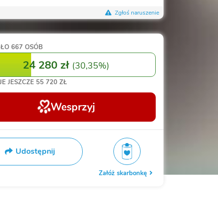
Zgłoś naruszenie
RŁO
667 OSÓB
24 280 zł
(
30,35%
)
JE JESZCZE
55 720 ZŁ
Wesprzyj
Udostępnij
Załóż skarbonkę