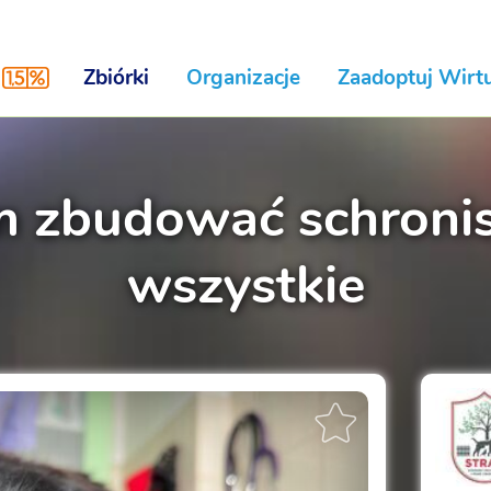
Zbiórki
Organizacje
Zaadoptuj Wirtu
 zbudować schronisk
wszystkie