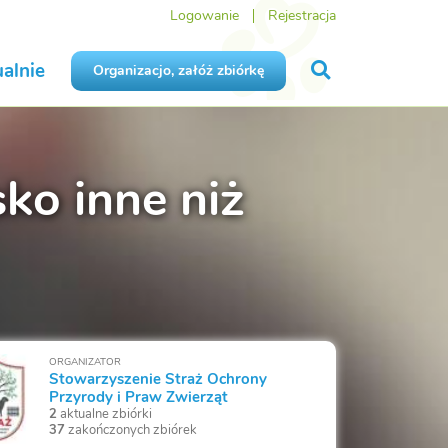
Logowanie
Rejestracja
alnie
Organizacjo, załóż zbiórkę
o inne niż
ORGANIZATOR
Stowarzyszenie Straż Ochrony
Przyrody i Praw Zwierząt
2
aktualne zbiórki
37
zakończonych zbiórek