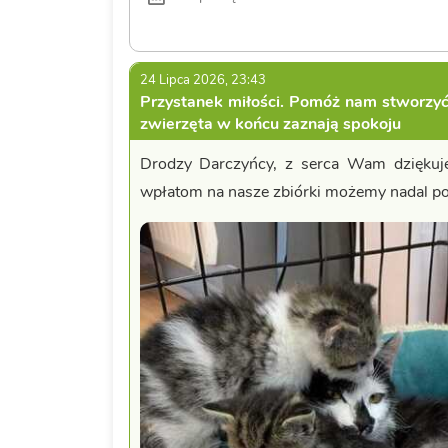
24 Lipca 2026, 23:43
Przystanek miłości. Pomóż nam stworzyć
zwierzęta w końcu zaznają spokoju
Drodzy Darczyńcy, z serca Wam dziękuje
wpłatom na nasze zbiórki możemy nadal p