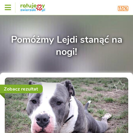
Pomóżmy Lejdi stanąć na
nogi!
Zobacz rezultat