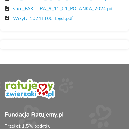
spec_FAKTURA_9_11_01_POLANKA_2024.pdf
Wizyty_10241100_Lejdi.pdf
Fundacja Ratujemy.pl
Przekaż 1,5% podatku