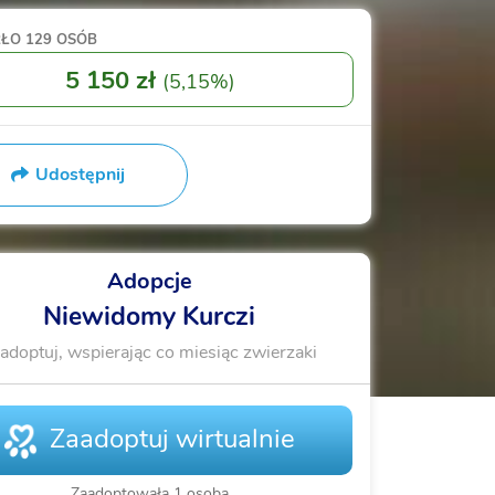
RŁO
129 OSÓB
5 150 zł
(
5,15%
)
Udostępnij
Adopcje
Niewidomy Kurczi
adoptuj, wspierając co miesiąc zwierzaki
Zaadoptuj wirtualnie
Zaadoptowała 1 osoba