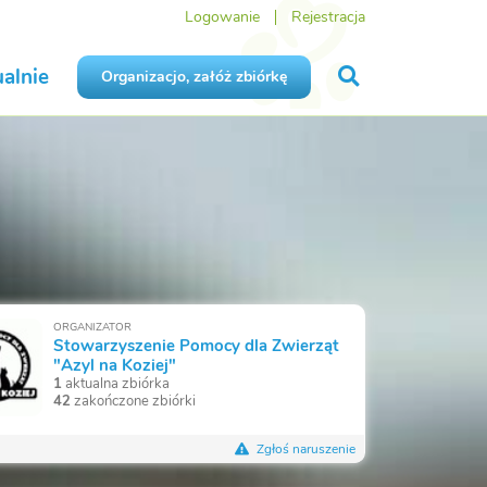
Logowanie
Rejestracja
alnie
Organizacjo, załóż zbiórkę
ORGANIZATOR
Stowarzyszenie Pomocy dla Zwierząt
"Azyl na Koziej"
1
aktualna zbiórka
42
zakończone zbiórki
Zgłoś naruszenie