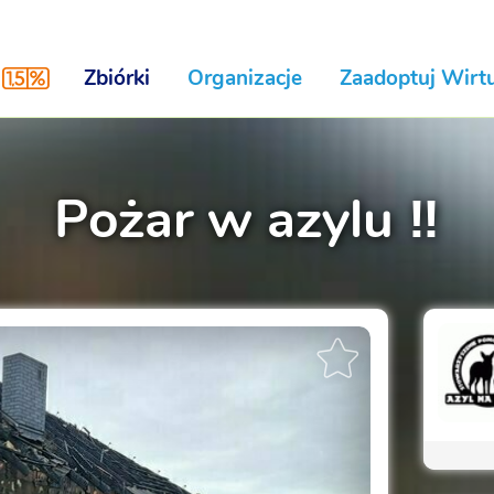
Zbiórki
Organizacje
Zaadoptuj Wirtu
Pożar w azylu ‼️