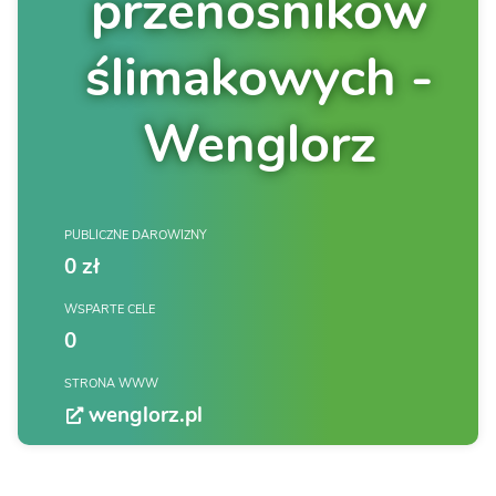
przenośników
ślimakowych -
Wenglorz
PUBLICZNE DAROWIZNY
0 zł
WSPARTE CELE
0
STRONA WWW
wenglorz.pl