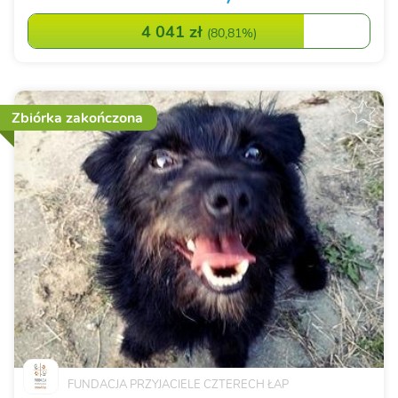
4 041 zł
(
80,81%
)
Zbiórka zakończona
FUNDACJA PRZYJACIELE CZTERECH ŁAP