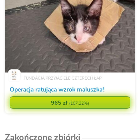
FUNDACJA PRZYJACIELE CZTERECH ŁAP
Operacja ratująca wzrok maluszka!
965 zł
(
107,22%
)
Zakończone zbiórki