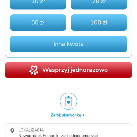
10 zł
20 zł
50 zł
100 zł
Inna kwota
Wesprzyj jednorazowo
Załóż skarbonkę
LOKALIZACJA
Nowogródek Pomorski, zachodniopomorskie