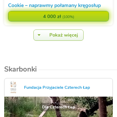
Cookie – naprawmy połamany kręgosłup
4 000 zł
(
100%
)
Pokaż więcej
Skarbonki
Fundacja Przyjaciele Czterech Łap
Dla Czterech Łap