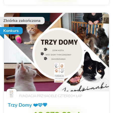
Zbiórka zakończona
Konkurs
FUNDACJA PRZYJACIELE CZTERECH ŁAP
Trzy Domy ❤️🩷🧡