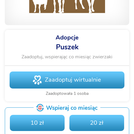
Adopcje
Puszek
Zaadoptuj, wspierając co miesiąc zwierzaki
Zaadoptuj wirtualnie
Zaadoptowała 1 osoba
Wspieraj co miesiąc
10 zł
20 zł