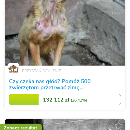
PRZYSTAŃ OCALENIE
Czy czeka nas głód? Pomóż 500
zwierzętom przetrwać zimę...
132 112 zł
(
26,42%
)
Zobacz rezultat