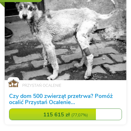
PRZYSTAŃ OCALENIE
Czy dom 500 zwierząt przetrwa? Pomóż
ocalić Przystań Ocalenie...
115 615 zł
(
77,07%
)