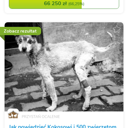
66 250 zł
(
66,25%
)
Zobacz rezultat
PRZYSTAŃ OCALENIE
Jak powiedzieć Kokosowi i 500 zwierzętom,