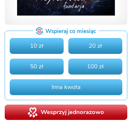
Wspieraj co miesiąc
10 zł
20 zł
50 zł
100 zł
Inna kwota
Wesprzyj jednorazowo