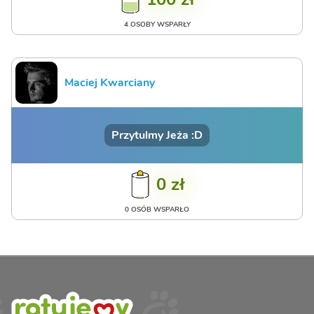
4 OSOBY WSPARŁY
Maciej Kwarciany
Przytulmy Jeża :D
0 zł
0 OSÓB WSPARŁO