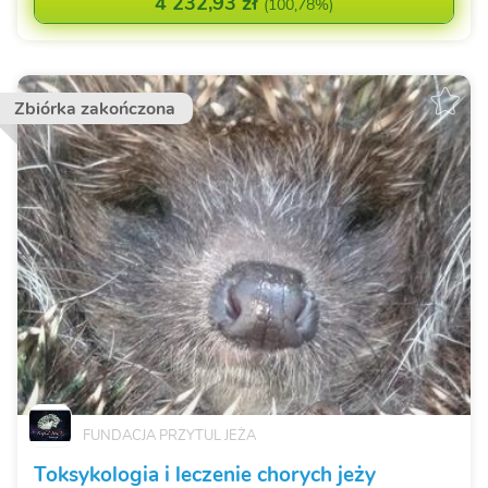
4 232,93 zł
(
100,78%
)
Zbiórka zakończona
FUNDACJA PRZYTUL JEŻA
Toksykologia i leczenie chorych jeży