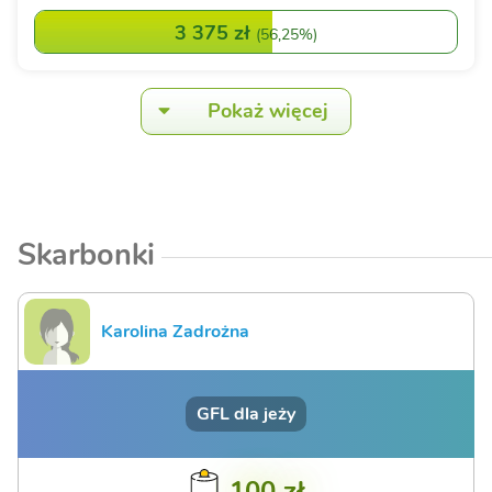
3 375 zł
(
56,25%
)
Pokaż więcej
Skarbonki
Karolina Zadrożna
GFL dla jeży
100 zł