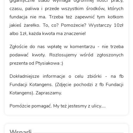
gigantyczne stado wymaga ogromnej ilości pracy,
czasu, paliwa i przede wszystkim środków, których
fundacja nie ma. Trzeba też zapewnić tym kotkom
jakieś żarełko. To, co? Pomożecie? Wystarczy 10zł
albo 1zł, każda kwota ma znaczenie!
Zgłoście do nas wpłatę w komentarzu - nie trzeba
podawać kwoty. Rozlosujemy wśród zgłoszonych
prezenta od Ptysiakowa :)
Dokładniejsze informacje o celu zbiórki - na fb
Fundacji Kotangens. (Zdjęcie pochodzi z fb Fundacji
Kotangens). Zapraszamy.
Pomóżcie pomagać. My też jestesmy z ulicy....
Wsparli