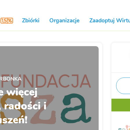
Zbiórki
Organizacje
Zaadoptuj Wirtu
RBONKA
e więcej
 radości i
szeń!