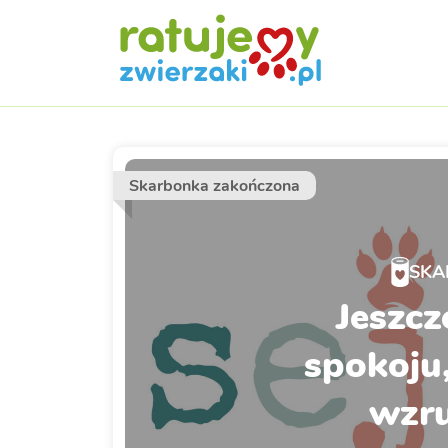
Skarbonka zakończona
SKA
Jeszcz
spokoju,
wzru