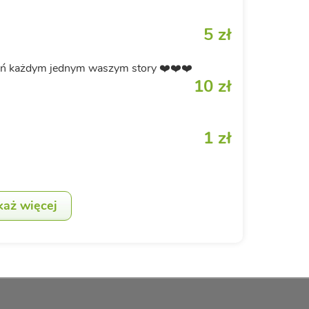
5 zł
zień każdym jednym waszym story ❤️❤️❤️
10 zł
1 zł
każ więcej