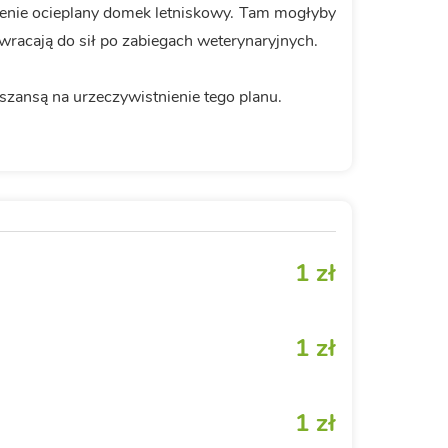
renie ocieplany domek letniskowy. Tam mogłyby
 wracają do sił po zabiegach weterynaryjnych.
 szansą na urzeczywistnienie tego planu.
1 zł
1 zł
1 zł