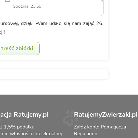
Godzina: 23:59
kursowej, dzięki Wam udało się nam zająć 26.
ji!
treść zbiórki
acja Ratujemy.pl
RatujemyZwierzaki.pl
aż 1,5% podatku
Załóż konto Pomagacza
min własności intelektualnej
Regulamin