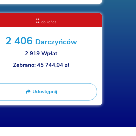
:
:
do końca
2 406
Darczyńców
2 919
Wpłat
Zebrano:
45 744,04 zł
Udostępnij