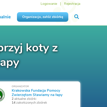
Logowanie
Rejestracja
alnie
Organizacjo, załóż zbiórkę
rzyj koty z
Łapy
ORGANIZATOR
Krakowska Fundacja Pomocy
Zwierzętom Stawiamy na łapy
2
aktualne zbiórki
14
zakończonych zbiórek