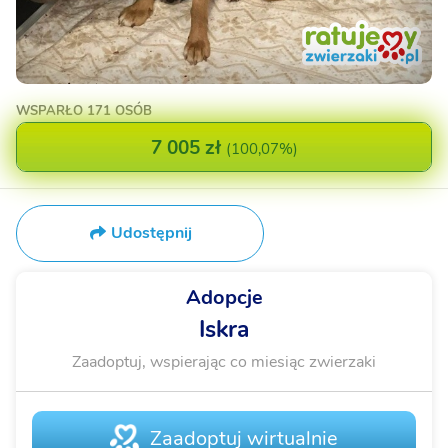
WSPARŁO
171 OSÓB
7 005 zł
(
100,07%
)
Udostępnij
Adopcje
Iskra
Zaadoptuj, wspierając co miesiąc zwierzaki
Zaadoptuj wirtualnie