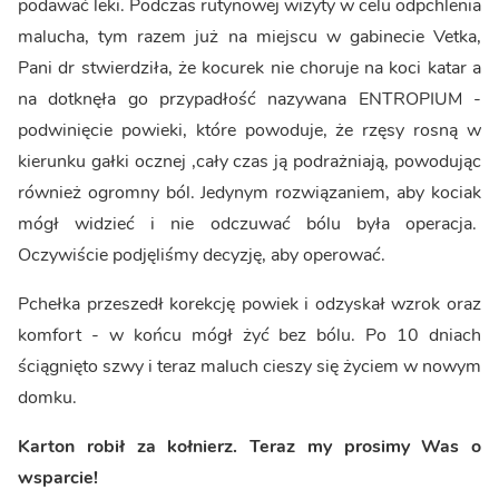
podawać leki. Podczas rutynowej wizyty w celu odpchlenia
malucha, tym razem już na miejscu w gabinecie Vetka,
Pani dr stwierdziła, że kocurek nie choruje na koci katar a
na dotknęła go przypadłość nazywana ENTROPIUM -
podwinięcie powieki, które powoduje, że rzęsy rosną w
kierunku gałki ocznej ,cały czas ją podrażniają, powodując
również ogromny ból. Jedynym rozwiązaniem, aby kociak
mógł widzieć i nie odczuwać bólu była operacja.
Oczywiście podjęliśmy decyzję, aby operować.
Pchełka przeszedł korekcję powiek i odzyskał wzrok oraz
komfort - w końcu mógł żyć bez bólu. Po 10 dniach
ściągnięto szwy i teraz maluch cieszy się życiem w nowym
domku.
Karton robił za kołnierz. Teraz my prosimy Was o
wsparcie!