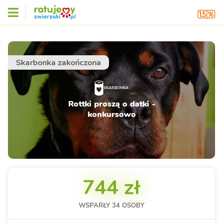
Skarbonka zakończona
SKARBONKA
Rottki proszą o datki -
konkursowo
744 zł
WSPARŁY
34
OSOBY