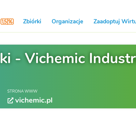
Zbiórki
Organizacje
Zaadoptuj Wirtu
i - Vichemic Industr
STRONA WWW
vichemic.pl