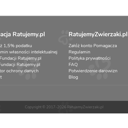
acja Ratujemy.pl
RatujemyZwierzaki.pl
aż 1,5% podatku
Załóż konto Pomagacza
min własności intelektualnej
Regulamin
 Fundacji Ratujemy.pl
Polityka prywatności
 Fundacji Ratujemy.pl
FAQ
tor ochrony danych
Potwierdzenie darowizn
t
Blog
Copyright © 2017-2026 RatujemyZwierzaki.pl