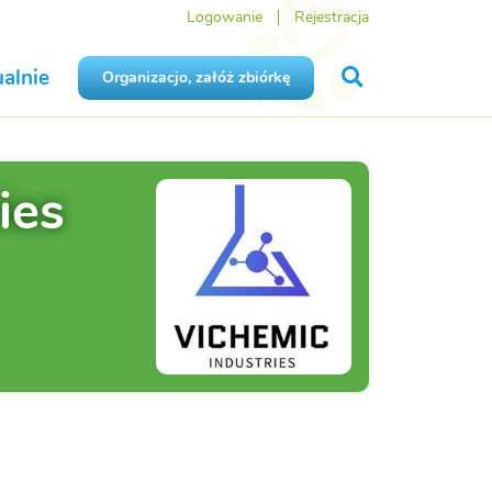
Logowanie
Rejestracja
alnie
Organizacjo, załóż zbiórkę
ies