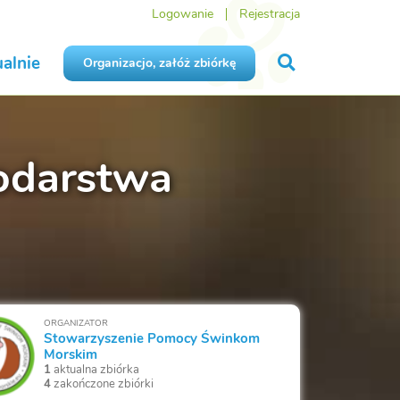
Logowanie
Rejestracja
alnie
Organizacjo, załóż zbiórkę
podarstwa
ORGANIZATOR
Stowarzyszenie Pomocy Świnkom
Morskim
1
aktualna zbiórka
4
zakończone zbiórki