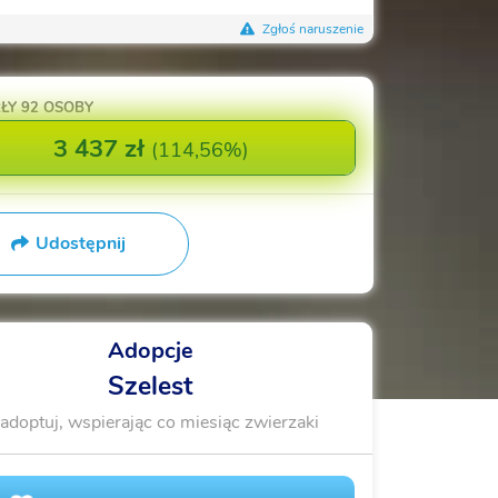
Zgłoś naruszenie
ŁY
92 OSOBY
3 437 zł
(
114,56%
)
Udostępnij
Adopcje
Szelest
adoptuj, wspierając co miesiąc zwierzaki