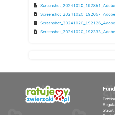
Screenshot_20241020_192851_Adobe_
Screenshot_20241020_192057_Adobe_
Screenshot_20241020_192126_Adobe_
Screenshot_20241020_192333_Adobe_
Fund
Przek
Regula
Statut