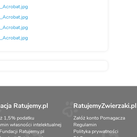
Acrobat.jpg
Acrobat.jpg
Acrobat.jpg
Acrobat.jpg
acja Ratujemy.pl
RatujemyZwierzaki.pl
aż 1,5% podatku
Załóż konto Pomagacza
min własności intelektualnej
Regulamin
 Fundacji Ratujemy.pl
Polityka prywatności