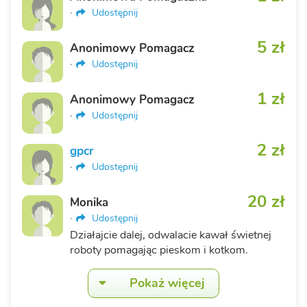
·
Udostępnij
5 zł
Anonimowy Pomagacz
·
Udostępnij
1 zł
Anonimowy Pomagacz
·
Udostępnij
2 zł
gpcr
·
Udostępnij
20 zł
Monika
·
Udostępnij
Działajcie dalej, odwalacie kawał świetnej
roboty pomagając pieskom i kotkom.
Pokaż więcej