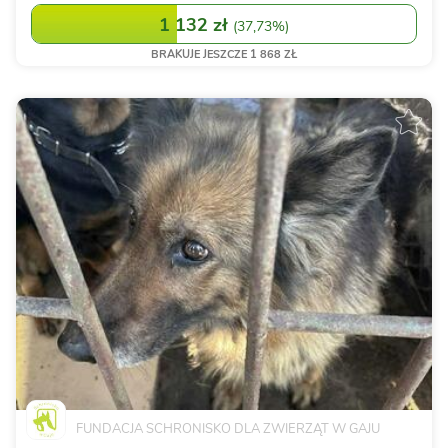
1 132 zł
(
37,73%
)
BRAKUJE JESZCZE 1 868 ZŁ
FUNDACJA SCHRONISKO DLA ZWIERZĄT W GAJU