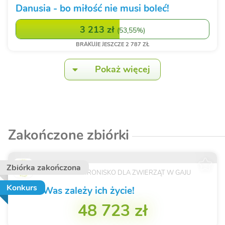
Danusia - bo miłość nie musi boleć!
3 213 zł
(
53,55%
)
BRAKUJE JESZCZE 2 787 ZŁ
Pokaż więcej
Zakończone zbiórki
Zbiórka zakończona
FUNDACJA SCHRONISKO DLA ZWIERZĄT W GAJU
Konkurs
To od Was zależy ich życie!
48 723 zł