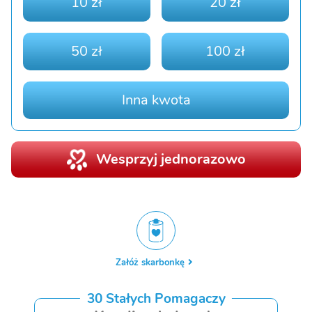
10 zł
20 zł
50 zł
100 zł
Inna kwota
Wesprzyj jednorazowo
Załóż skarbonkę
30 Stałych Pomagaczy