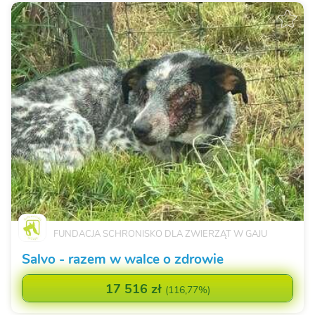
FUNDACJA SCHRONISKO DLA ZWIERZĄT W GAJU
Salvo - razem w walce o zdrowie
17 516 zł
(
116,77%
)