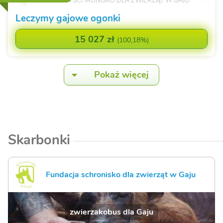
FUNDACJA SCHRONISKO DLA ZWIERZĄT W GAJU
Leczymy gajowe ogonki
15 027 zł
(
100,18%
)
Pokaż więcej
Skarbonki
Fundacja schronisko dla zwierząt w Gaju
zwierzakobus dla Gaju