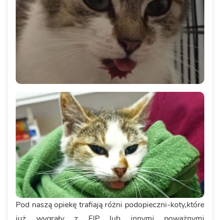
Pod naszą opiekę trafiają różni podopieczni-koty,które
już wygrały z FIP lub innymi poważnymi