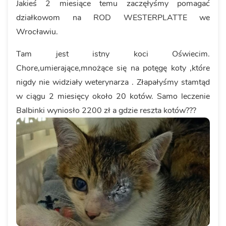
Jakieś 2 miesiące temu zaczęłyśmy pomagać
działkowom na ROD WESTERPLATTE we
Wrocławiu.
Tam jest istny koci Oświecim.
Chore,umierające,mnożące się na potęgę koty ,które
nigdy nie widziały weterynarza . Złapałyśmy stamtąd
w ciągu 2 miesięcy około 20 kotów. Samo leczenie
Balbinki wyniosło 2200 zł a gdzie reszta kotów???