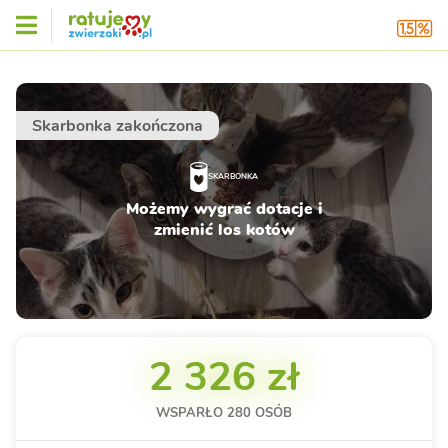
Skarbonka zakończona
SKARBONKA
Możemy wygrać dotacje i
zmienić los kotów
2 326 zł
WSPARŁO
280
OSÓB