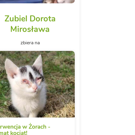
Zubiel Dorota
Mirosława
zbiera na
erwencja w Żorach -
mat kociąt!