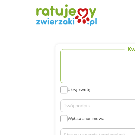
Kw
Ukryj kwotę
Wpłata anonimowa