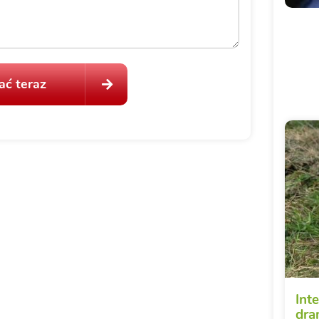
ć teraz
Int
dra