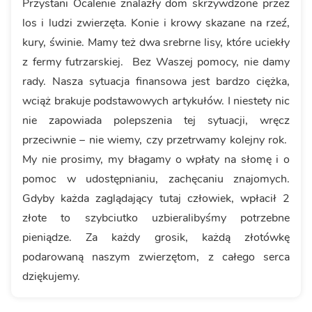
Przystani Ocalenie znalazły dom skrzywdzone przez
los i ludzi zwierzęta. Konie i krowy skazane na rzeź,
kury, świnie. Mamy też dwa srebrne lisy, które uciekły
z fermy futrzarskiej. Bez Waszej pomocy, nie damy
rady. Nasza sytuacja finansowa jest bardzo ciężka,
wciąż brakuje podstawowych artykułów. I niestety nic
nie zapowiada polepszenia tej sytuacji, wręcz
przeciwnie – nie wiemy, czy przetrwamy kolejny rok.
My nie prosimy, my błagamy o wpłaty na słomę i o
pomoc w udostępnianiu, zachęcaniu znajomych.
Gdyby każda zaglądający tutaj człowiek, wpłacił 2
złote to szybciutko uzbieralibyśmy potrzebne
pieniądze. Za każdy grosik, każdą złotówkę
podarowaną naszym zwierzętom, z całego serca
dziękujemy.