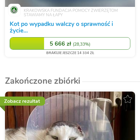
KRAKOWSKA FUNDACJA POMOCY ZWIERZĘTOM
STAWIAMY NA ŁAPY
Kot po wypadku walczy o sprawność i
życie…
5 666 zł
(
28,33%
)
BRAKUJE JESZCZE 14 334 ZŁ
Zakończone zbiórki
Zobacz rezultat