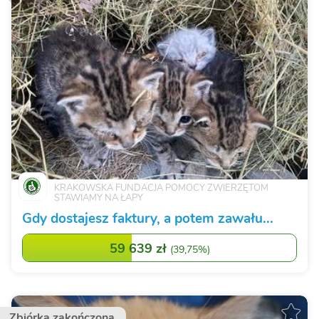
KRAKOWSKA FUNDACJA POMOCY ZWIERZĘTOM
STAWIAMY NA ŁAPY
Gdy dostajesz faktury, a potem zawału...
59 639 zł
(
39,75%
)
Zbiórka zakończona