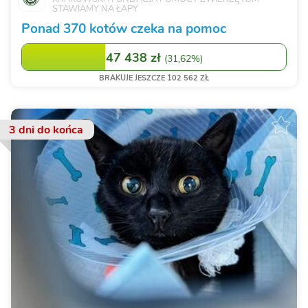
STAWIAMY NA ŁAPY
Ponad 370 kotów czeka na pomoc
47 438 zł
(
31,62%
)
BRAKUJE JESZCZE 102 562 ZŁ
3 dni
do końca