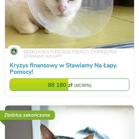
KRAKOWSKA FUNDACJA POMOCY ZWIERZĘTOM
STAWIAMY NA ŁAPY
Kryzys finansowy w Stawiamy Na Łapy.
Pomocy!
88 180 zł
(
48,98%
)
Zbiórka zakończona