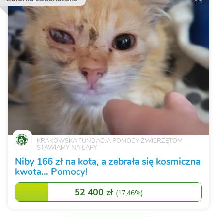
KRAKOWSKA FUNDACJA POMOCY ZWIERZĘTOM
STAWIAMY NA ŁAPY
Niby 166 zł na kota, a zebrała się kosmiczna
kwota... Pomocy!
52 400 zł
(
17,46%
)