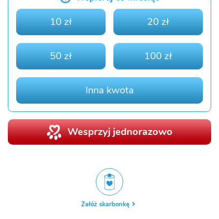
10 zł
20 zł
50 zł
100 zł
Inna kwota
Wesprzyj jednorazowo
Załóż skarbonkę