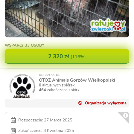
WSPARŁY
33 OSOBY
2 320 zł
(
116%
)
ORGANIZATOR
OTOZ Animals Gorzów Wielkopolski
0
aktualnych zbiórek
464
zakończone zbiórki
Organizacja wyłączona
Rozpoczęcie: 27 Marca 2025
Zakończenie: 8 Kwietnia 2025