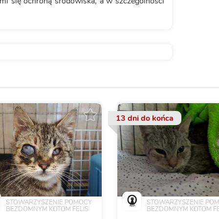
ymi się ochroną środowiska, a w szczególności
13 dni
do końca
STOWARZYSZENIE POMOCY
STOWARZYSZENIE PO
BEZDOMNYM KOTOM FELIS
BEZDOMNYM KOTOM FE