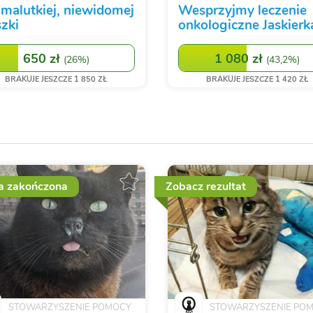
 malutkiej, niewidomej
Wesprzyjmy leczenie
zki
onkologiczne Jaskierk
650 zł
1 080 zł
(
26%
)
(
43,2%
)
BRAKUJE JESZCZE 1 850 ZŁ
BRAKUJE JESZCZE 1 420 ZŁ
a zakończona
Zobacz rezultat
STOWARZYSZENIE POMOCY
STOWARZYSZENIE PO