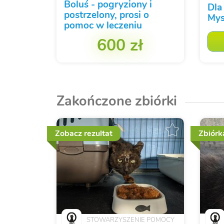
Boluś - pogryziony i
Dla
postrzelony, prosi o
Mys
pomoc w leczeniu
600 zł
Zakończone zbiórki
Zobacz rezultat
Zbiórk
STOWARZYSZENIE POMOCY