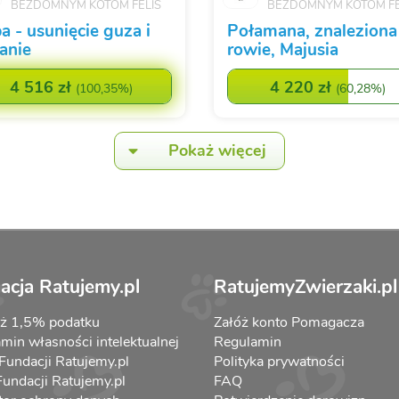
BEZDOMNYM KOTOM FELIS
BEZDOMNYM KOTOM FE
a - usunięcie guza i
Połamana, znaleziona
anie
rowie, Majusia
4 516 zł
4 220 zł
(
100,35%
)
(
60,28%
)
Pokaż więcej
acja Ratujemy.pl
RatujemyZwierzaki.pl
aż 1,5% podatku
Załóż konto Pomagacza
min własności intelektualnej
Regulamin
 Fundacji Ratujemy.pl
Polityka prywatności
 Fundacji Ratujemy.pl
FAQ