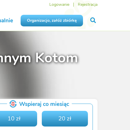
Logowanie
Rejestracja
alnie
Organizacjo, załóż zbiórkę
omnym Kotom
Wspieraj co miesiąc
10 zł
20 zł