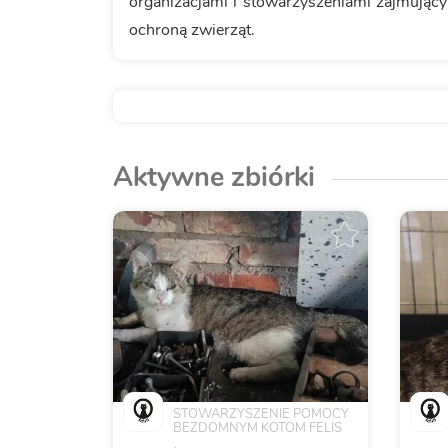
organizacjami i stowarzyszeniami zajmując
ochroną zwierząt.
Aktywne zbiórki
STOWARZYSZENIE POMOCY
BEZDOMNYM KOTOM FELIS