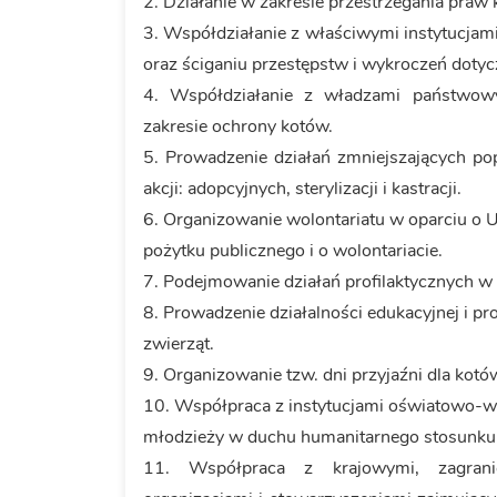
2. Działanie w zakresie przestrzegania praw 
3. Współdziałanie z właściwymi instytucj
oraz ściganiu przestępstw i wykroczeń doty
4. Współdziałanie z władzami państwowy
zakresie ochrony kotów.
5. Prowadzenie działań zmniejszających p
akcji: adopcyjnych, sterylizacji i kastracji.
6. Organizowanie wolontariatu w oparciu o U
pożytku publicznego i o wolontariacie.
7. Podejmowanie działań profilaktycznych w 
8. Prowadzenie działalności edukacyjnej i p
zwierząt.
9. Organizowanie tzw. dni przyjaźni dla kotów
10. Współpraca z instytucjami oświatowo-
młodzieży w duchu humanitarnego stosunku 
11. Współpraca z krajowymi, zagranic