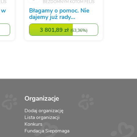
LIS
BEZDOMNYM KOTOM FELIS
 w
Błagamy o pomoc. Nie
dajemy już rady...
3 801,89 zł
(
63,36%
)
Organizacje
Dodaj organizację
Lista organizacji
Konkurs
Fundacja Siepomaga