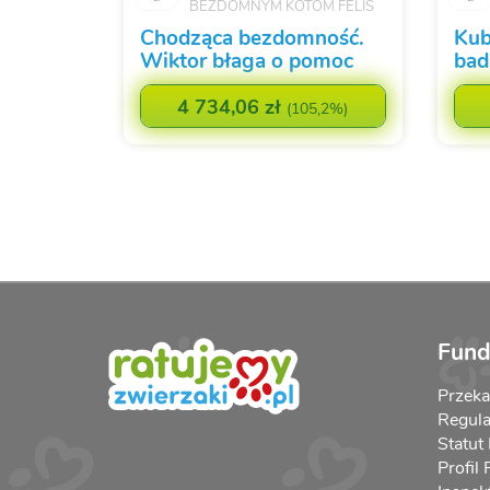
BEZDOMNYM KOTOM FELIS
Chodząca bezdomność.
Kub
Wiktor błaga o pomoc
bad
4 734,06 zł
(
105,2%
)
Fund
Przek
Regula
Statut
Profil