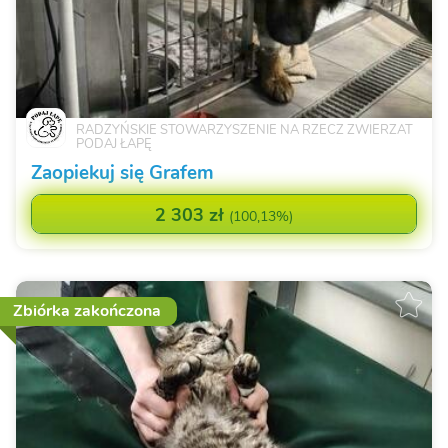
RADZYŃSKIE STOWARZYSZENIE NA RZECZ ZWIERZAT
PODAJ ŁAPĘ
Zaopiekuj się Grafem
2 303 zł
(
100,13%
)
Zbiórka zakończona