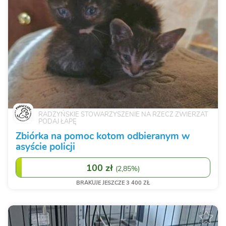
RADZYŃSKIE STOWARZYSZENIE NA RZECZ ZWIERZAT
PODAJ ŁAPĘ
Zbiórka na pomoc kotom odbieranym w
asyście policji
100 zł
(
2,85%
)
BRAKUJE JESZCZE 3 400 ZŁ