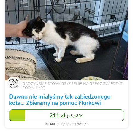
RADZYŃSKIE STOWARZYSZENIE NA RZECZ ZWIERZAT
PODAJ ŁAPĘ
Dawno nie miałyśmy tak zabiedzonego
kota… Zbieramy na pomoc Florkowi
211 zł
(
13,18%
)
BRAKUJE JESZCZE 1 389 ZŁ