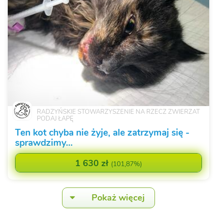
RADZYŃSKIE STOWARZYSZENIE NA RZECZ ZWIERZAT
PODAJ ŁAPĘ
Ten kot chyba nie żyje, ale zatrzymaj się -
sprawdzimy…
1 630 zł
(
101,87%
)
Pokaż więcej