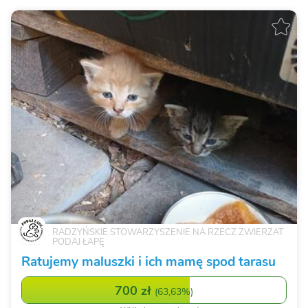
RADZYŃSKIE STOWARZYSZENIE NA RZECZ ZWIERZAT
PODAJ ŁAPĘ
Ratujemy maluszki i ich mamę spod tarasu
700 zł
(
63,63%
)