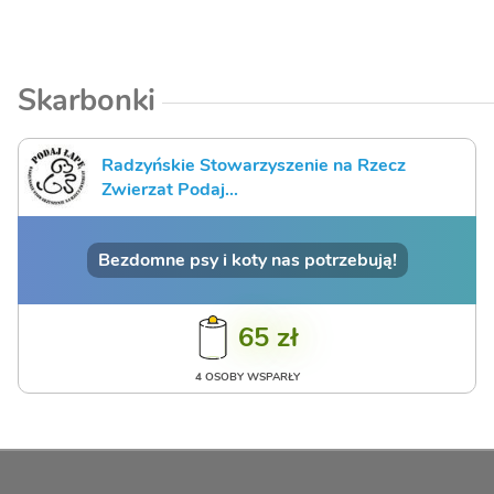
Skarbonki
Radzyńskie Stowarzyszenie na Rzecz
Zwierzat Podaj...
Bezdomne psy i koty nas potrzebują!
65 zł
4 OSOBY WSPARŁY