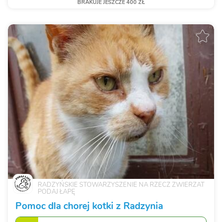
BRAKUJE JESZCZE 400 ZŁ
RADZYŃSKIE STOWARZYSZENIE NA RZECZ ZWIERZAT
PODAJ ŁAPĘ
Pomoc dla chorej kotki z Radzynia