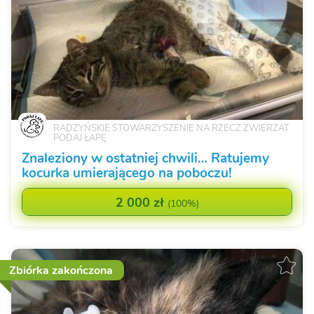
RADZYŃSKIE STOWARZYSZENIE NA RZECZ ZWIERZAT
PODAJ ŁAPĘ
Znaleziony w ostatniej chwili… Ratujemy
kocurka umierającego na poboczu!
2 000 zł
(
100%
)
Zbiórka zakończona