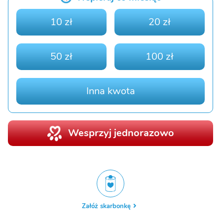
10 zł
20 zł
50 zł
100 zł
Inna kwota
Wesprzyj jednorazowo
Załóż skarbonkę