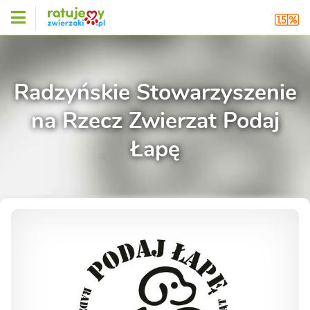
Radzyńskie Stowarzyszenie
na Rzecz Zwierzat Podaj
Łapę