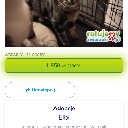
WSPARŁY
122 OSOBY
1 850 zł
(
100%
)
Udostępnij
Adopcje
Elbi
Zaadoptuj, wspierając co miesiąc zwierzaki