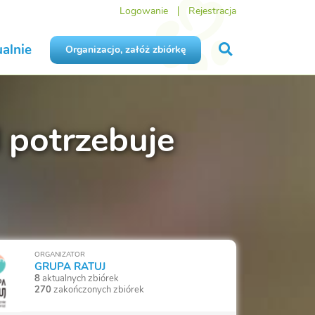
Logowanie
Rejestracja
alnie
Organizacjo, załóż zbiórkę
l potrzebuje
ORGANIZATOR
GRUPA RATUJ
8
aktualnych zbiórek
270
zakończonych zbiórek