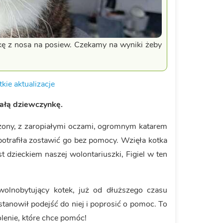
kę z nosa na posiew. Czekamy na wyniki żeby
kie aktualizacje
małą dziewczynkę.
dzony, z zaropiałymi oczami, ogromnym katarem
potrafiła zostawić go bez pomocy. Wzięła kotka
t dzieckiem naszej wolontariuszki, Figiel w ten
wolnobytujący kotek, już od dłuższego czasu
stanowił podejść do niej i poprosić o pomoc. To
enie, które chce pomóc!