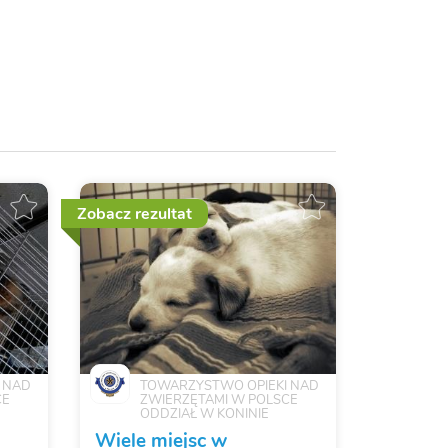
Zobacz rezultat
 NAD
TOWARZYSTWO OPIEKI NAD
CE
ZWIERZĘTAMI W POLSCE
ODDZIAŁ W KONINIE
Wiele miejsc w