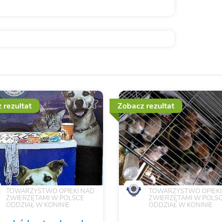
 rezultat
Zobacz rezultat
TOWARZYSTWO OPIEKI NAD
TOWARZYSTWO OPIEKI
ZWIERZĘTAMI W POLSCE
ZWIERZĘTAMI W POLS
ODDZIAŁ W KONINIE
ODDZIAŁ W KONINIE