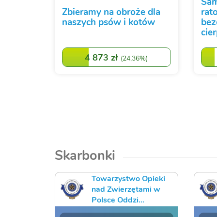
Sam
Zbieramy na obroże dla
rat
naszych psów i kotów
bez
cie
4 873 zł
(
24,36%
)
Skarbonki
Towarzystwo Opieki
nad Zwierzętami w
Polsce Oddzi...