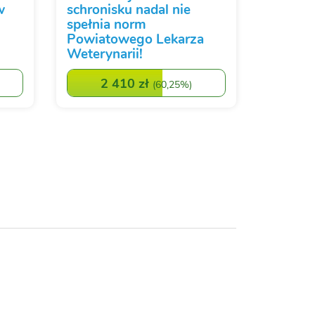
w
schronisku nadal nie
spełnia norm
Powiatowego Lekarza
Weterynarii!
2 410 zł
(
60,25%
)