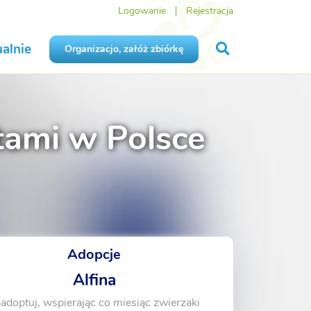
Logowanie
Rejestracja
alnie
Organizacjo, załóż zbiórkę
tami w Polsce
Adopcje
Alfina
adoptuj, wspierając co miesiąc zwierzaki