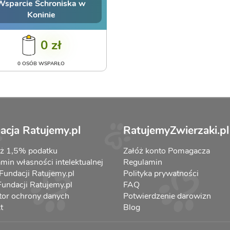
Wsparcie Schroniska w
Koninie
0 zł
0 OSÓB WSPARŁO
acja Ratujemy.pl
RatujemyZwierzaki.pl
aż 1,5% podatku
Załóż konto Pomagacza
min własności intelektualnej
Regulamin
 Fundacji Ratujemy.pl
Polityka prywatności
 Fundacji Ratujemy.pl
FAQ
tor ochrony danych
Potwierdzenie darowizn
t
Blog