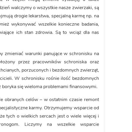
dzień walczymy o wszystkie nasze zwierzaki, są
zyjmują drogie lekarstwa, specjalną karmę np. na
wnież wykonywać wszelkie konieczne badania,
wiające ich stan zdrowia. Są to wciąż dla nas
by zmieniać warunki panujące w schronisku na
 włożony przez pracowników schroniska oraz
echcianych, porzuconych i bezdomnych zwierząt,
cicieli. W schronisku rośnie ilość bezdomnych
ciąż boryka się wieloma problemami finansowymi.
le obranych celów – w ostatnim czasie remont
 specjalistyczne karmy. Otrzymujemy wsparcie od
że tych o wielkich sercach jest o wiele więcej i
nogom. Liczymy na wszelkie wsparcie