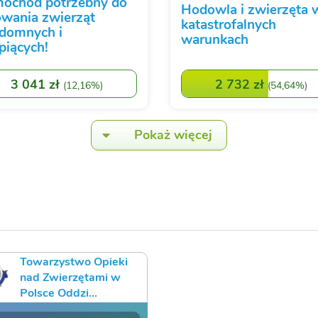
ochód potrzebny do
Hodowla i zwierzęta 
owania zwierząt
katastrofalnych
domnych i
warunkach
rpiących!
3 041 zł
2 732 zł
(
12,16%
)
(
54,64%
)
Pokaż więcej
Towarzystwo Opieki
nad Zwierzętami w
Polsce Oddzi...