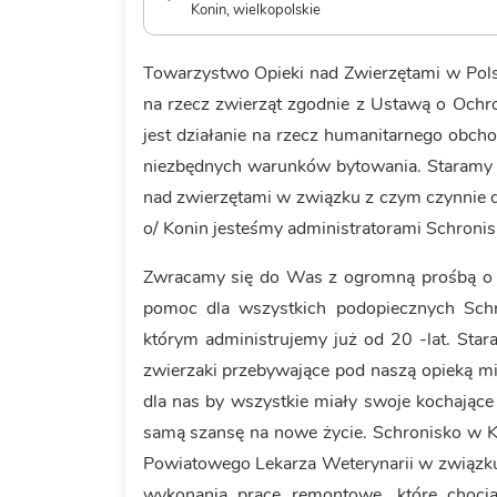
Konin, wielkopolskie
Towarzystwo Opieki nad Zwierzętami w Pols
na rzecz zwierząt zgodnie z Ustawą o Ochro
jest działanie na rzecz humanitarnego obch
niezbędnych warunków bytowania. Staramy 
nad zwierzętami w związku z czym czynnie d
o/ Konin jesteśmy administratorami Schroni
Zwracamy się do Was z ogromną prośbą o w
pomoc dla wszystkich podopiecznych Schr
którym administrujemy już od 20 -lat. Sta
zwierzaki przebywające pod naszą opieką mi
dla nas by wszystkie miały swoje kochające
samą szansę na nowe życie. Schronisko w 
Powiatowego Lekarza Weterynarii w związk
wykonania prace remontowe, które chocia