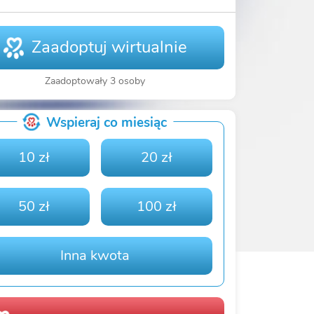
Zaadoptuj wirtualnie
Zaadoptowały 3 osoby
Wspieraj co miesiąc
10 zł
20 zł
50 zł
100 zł
Inna kwota