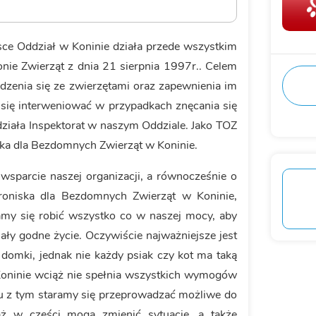
ce Oddział w Koninie działa przede wszystkim
nie Zwierząt z dnia 21 sierpnia 1997r.. Celem
odzenia się ze zwierzętami oraz zapewnienia im
się interweniować w przypadkach znęcania się
ziała Inspektorat w naszym Oddziale. Jako TOZ
ska dla Bezdomnych Zwierząt w Koninie.
sparcie naszej organizacji, a równocześnie o
oniska dla Bezdomnych Zwierząt w Koninie,
ramy się robić wszystko co w naszej mocy, aby
ały godne życie. Oczywiście najważniejsze jest
 domki, jednak nie każdy psiak czy kot ma taką
Koninie wciąż nie spełnia wszystkich wymogów
u z tym staramy się przeprowadzać możliwe do
ż w części mogą zmienić sytuację, a także