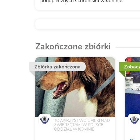
podopiecznych schroniska w Koninie.
Zakończone zbiórki
Zbiórka zakończona
Zobacz
TOWARZYSTWO OPIEKI NAD
ZWIERZĘTAMI W POLSCE
ODDZIAŁ W KONINIE