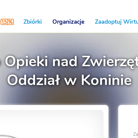
Zbiórki
Organizacje
Zaadoptuj Wirtu
Opieki nad Zwierzę
Oddział w Koninie
Za