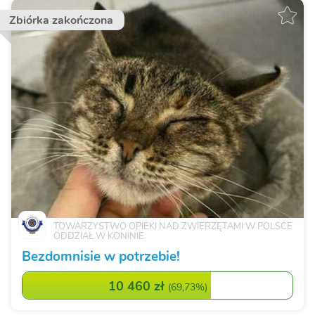
Zbiórka zakończona
TOWARZYSTWO OPIEKI NAD ZWIERZĘTAMI W POLSCE
ODDZIAŁ W KONINIE
Bezdomnisie w potrzebie!
10 460 zł
(
69,73%
)