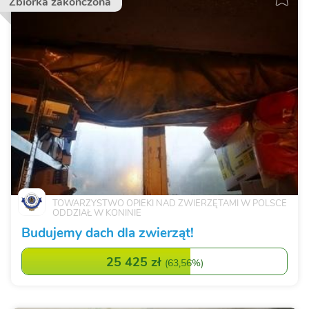
Zbiórka zakończona
TOWARZYSTWO OPIEKI NAD ZWIERZĘTAMI W POLSCE
ODDZIAŁ W KONINIE
Budujemy dach dla zwierząt!
25 425 zł
(
63,56%
)