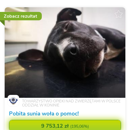
Zobacz rezultat
TOWARZYSTWO OPIEKI NAD ZWIERZĘTAMI W POLSCE
ODDZIAŁ W KONINIE
Pobita sunia woła o pomoc!
9 753,12 zł
(
195,06%
)