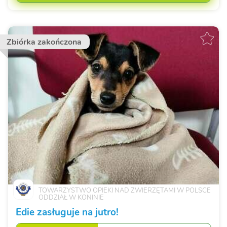
Zbiórka zakończona
TOWARZYSTWO OPIEKI NAD ZWIERZĘTAMI W POLSCE
ODDZIAŁ W KONINIE
Edie zasługuje na jutro!