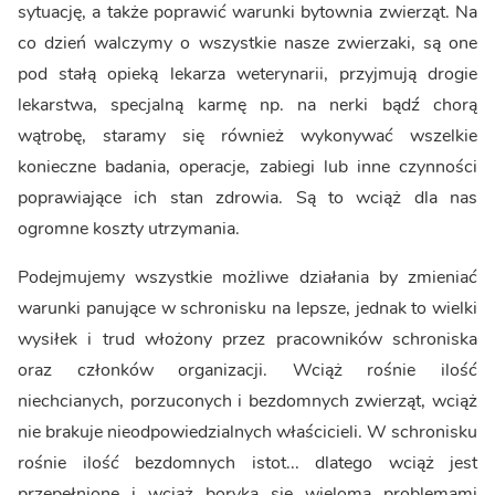
sytuację, a także poprawić warunki bytownia zwierząt. Na
co dzień walczymy o wszystkie nasze zwierzaki, są one
pod stałą opieką lekarza weterynarii, przyjmują drogie
lekarstwa, specjalną karmę np. na nerki bądź chorą
wątrobę, staramy się również wykonywać wszelkie
konieczne badania, operacje, zabiegi lub inne czynności
poprawiające ich stan zdrowia. Są to wciąż dla nas
ogromne koszty utrzymania.
Podejmujemy wszystkie możliwe działania by zmieniać
warunki panujące w schronisku na lepsze, jednak to wielki
wysiłek i trud włożony przez pracowników schroniska
oraz członków organizacji. Wciąż rośnie ilość
niechcianych, porzuconych i bezdomnych zwierząt, wciąż
nie brakuje nieodpowiedzialnych właścicieli. W schronisku
rośnie ilość bezdomnych istot... dlatego wciąż jest
przepełnione i wciąż boryka się wieloma problemami