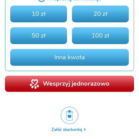
10 zł
20 zł
50 zł
100 zł
Inna kwota
Wesprzyj jednorazowo
Załóż skarbonkę