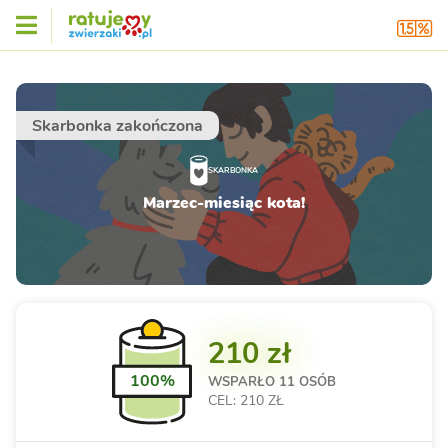
Skarbonka zakończona
SKARBONKA
Marzec-miesiąc kota!
210 zł
100%
WSPARŁO
11 OSÓB
CEL: 210 ZŁ