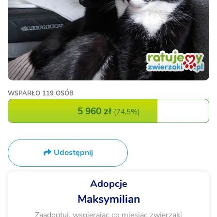
WSPARŁO
119 OSÓB
5 960 zł
(
74,5%
)
Udostępnij
Adopcje
Maksymilian
Zaadoptuj, wspierając co miesiąc zwierzaki