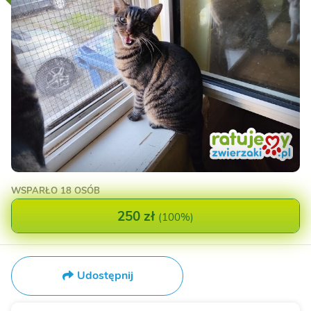
WSPARŁO
18 OSÓB
250 zł
(
100%
)
Udostępnij