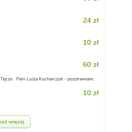
24 zł
10 zł
60 zł
 Tęczo . Pani Luiza Kucharczyk - pozdrawiam.
10 zł
każ więcej