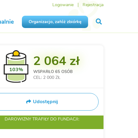
Logowanie
Rejestracja
alnie
Organizacjo, załóż zbiórkę
2 064 zł
103%
WSPARŁO
65 OSÓB
CEL: 2 000 ZŁ
Udostępnij
DAROWIZNY TRAFIŁY
DO FUNDACJI: