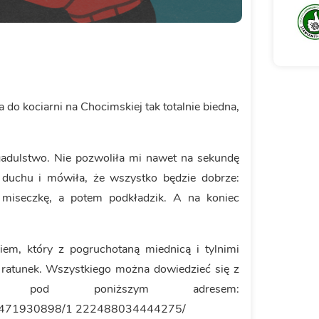
 do kociarni na Chocimskiej tak totalnie biedna,
gadulstwo. Nie pozwoliła mi nawet na sekundę
 duchu i mówiła, że wszystko będzie dobrze:
 miseczkę, a potem podkładzik. A na koniec
em, który z pogruchotaną miednicą i tylnimi
 ratunek. Wszystkiego można dowiedzieć się z
u pod poniższym adresem:
288471930898/1 222488034444275/