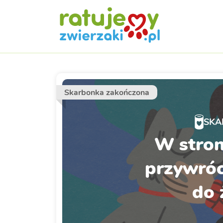
Skarbonka zakończona
SKA
W stron
przywróc
do 