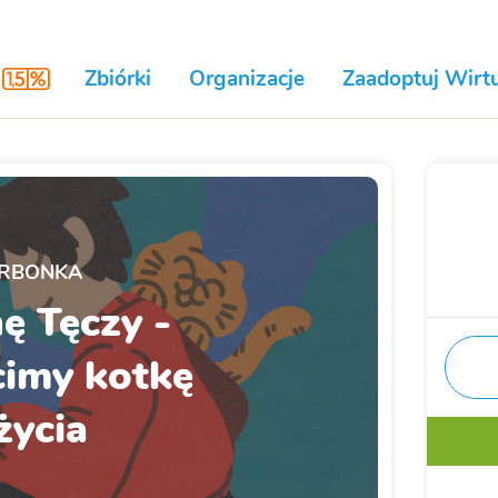
Zbiórki
Organizacje
Zaadoptuj Wirtu
RBONKA
ę Tęczy -
imy kotkę
życia