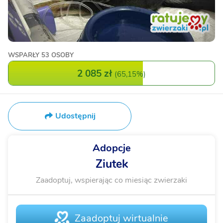
WSPARŁY
53 OSOBY
2 085 zł
(
65,15%
)
Udostępnij
Adopcje
Ziutek
Zaadoptuj, wspierając co miesiąc zwierzaki
Zaadoptuj wirtualnie