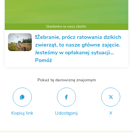
Skarbonka na rzecz zbiórki:
❗️Żebranie, prócz ratowania dzikich
zwierząt, to nasze główne zajęcie.
Jesteśmy w opłakanej sytuacji...
Pomóż
Pokaż tę darowiznę znajomym
Kopiuj link
Udostępnij
X