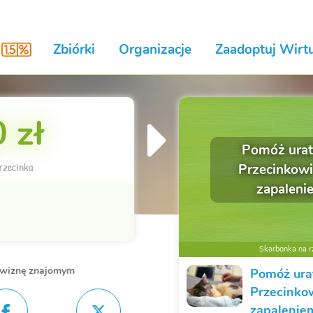
Zbiórki
Organizacje
Zaadoptuj Wirtu
 zł
Pomóż ura
rzecinka
Przecinkowi
zapaleni
Skarbonka na rz
owiznę znajomym
Pomóż ur
Przecinko
zapaleniem