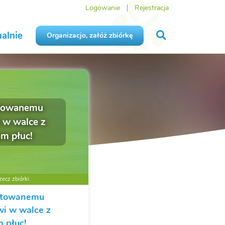
Logowanie
Rejestracja
alnie
Organizacjo, załóż zbiórkę
towanemu
 w walce z
em płuc!
ecz zbiórki:
atowanemu
wi w walce z
 płuc!