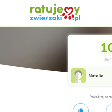
10
dla P
Natalia
Pokaż tę dar