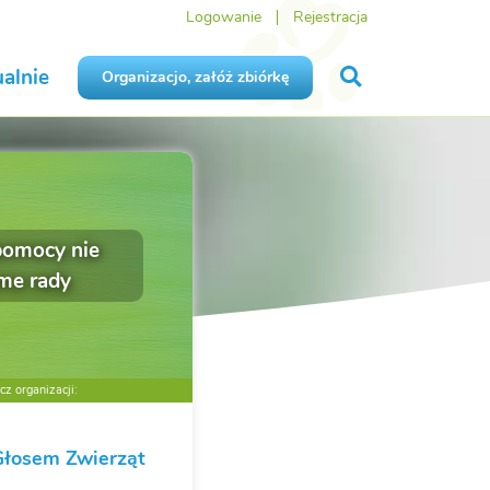
Logowanie
Rejestracja
alnie
Organizacjo, załóż zbiórkę
pomocy nie
me rady
z organizacji:
Głosem Zwierząt