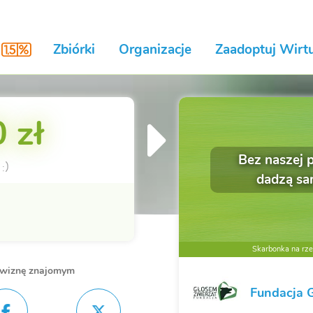
Zbiórki
Organizacje
Zaadoptuj Wirtu
 zł
Bez naszej 
:)
dadzą sa
Skarbonka na rzec
owiznę znajomym
Fundacja 