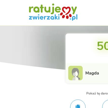
50
Magda
Pokaż tę dar