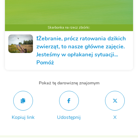
Skarbonka na rzecz zbiórki:
❗️Żebranie, prócz ratowania dzikich
zwierząt, to nasze główne zajęcie.
Jesteśmy w opłakanej sytuacji...
Pomóż
Pokaż tę darowiznę znajomym
Kopiuj link
Udostępnij
X